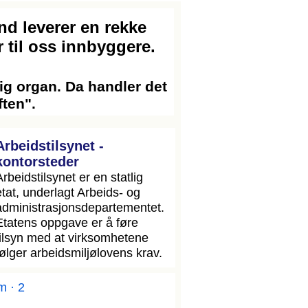
nd leverer en rekke
r til oss innbyggere.
g organ. Da handler det
ten".
Arbeidstilsynet -
kontorsteder
Arbeidstilsynet er en statlig
etat, underlagt Arbeids- og
administrasjonsdepartementet.
Etatens oppgave er å føre
tilsyn med at virksomhetene
følger arbeidsmiljølovens krav.
m · 2