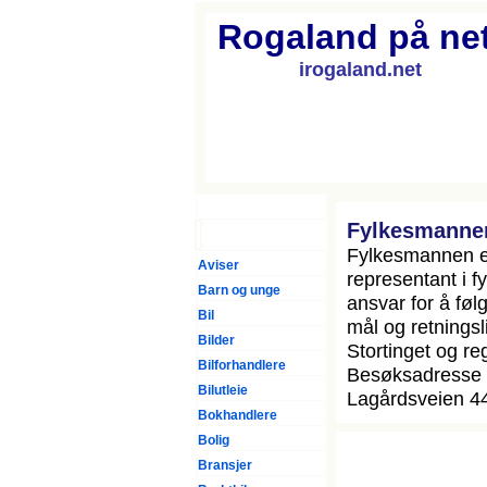
Rogaland på net
irogaland.net
Forsiden
Fylkesmannen
Fylkesmannen e
Aviser
representant i f
Barn og unge
ansvar for å føl
Bil
mål og retningsli
Bilder
Stortinget og re
Bilforhandlere
Besøksadresse 
Bilutleie
Lagårdsveien 44
Bokhandlere
Bolig
Bransjer