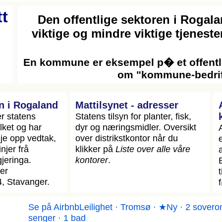
t
Den offentlige sektoren i Rogala
viktige og mindre viktige tjeneste
En kommune er eksempel p� et offentli
om "kommune-bedrif
 i Rogaland
Mattilsynet - adresser
r statens
Statens tilsyn for planter, fisk,
ylket og har
dyr og næringsmidler. Oversikt
gje opp vedtak,
over distrikstkontor når du
njer frå
klikker på
Liste over alle våre
gjeringa.
kontorer
.
er
, Stavanger.
Se på Airbnb
Leilighet · Tromsø · ★Ny · 2 sovero
senger · 1 bad