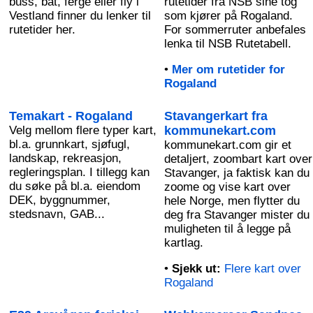
buss, båt, ferge eller fly i
rutetider fra NSB sine tog
Vestland finner du lenker til
som kjører på Rogaland.
rutetider her.
For sommerruter anbefales
lenka til NSB Rutetabell.
•
Mer om rutetider for
Rogaland
Temakart - Rogaland
Stavangerkart fra
Velg mellom flere typer kart,
kommunekart.com
bl.a. grunnkart, sjøfugl,
kommunekart.com gir et
landskap, rekreasjon,
detaljert, zoombart kart over
regleringsplan. I tillegg kan
Stavanger, ja faktisk kan du
du søke på bl.a. eiendom
zoome og vise kart over
DEK, byggnummer,
hele Norge, men flytter du
stedsnavn, GAB...
deg fra Stavanger mister du
muligheten til å legge på
kartlag.
•
Sjekk ut:
Flere kart over
Rogaland