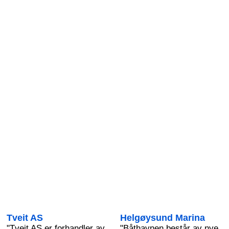
Tveit AS
Helgøysund Marina
"Tveit AS er forhandler av
"Båthavnen består av nye