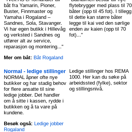
båt fra Yamarin, Pioner,
flytebrygger med plass til 70
Buster, Finnmaster og
båter (opp til 45 fot). I tillegg
Yamaha i Rogaland –
til dette kan større båter
Sandnes, Sola, Stavanger.
legge til kai ved den sørlige
Vi har egen butikk i Hillevåg
enden av kaien (opp til 70
og verksted i Sandnes og
fot)..."
utfører alt av service,
reparasjon og montering..."
Mer om båt:
Båt Rogaland
Normal - ledige stillinger
Ledige stillinger hos REMA
1000. Her kan du søke på
NORMAL åpner ofte nye
arbeidssted (fylke), sektor
butikker og har stadig behov
og stillingsnivå.
for flere ansatte til sine
ledige jobber. Det handler
om å sitte i kassen, rydde i
butikken og å ta vare på
kundene.
Besøk også:
Ledige jobber
Rogaland