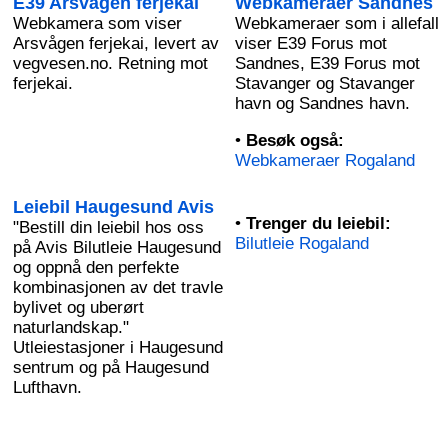
E39 Arsvågen ferjekai
Webkameraer Sandnes
Webkamera som viser
Webkameraer som i allefall
Arsvågen ferjekai, levert av
viser E39 Forus mot
vegvesen.no. Retning mot
Sandnes, E39 Forus mot
ferjekai.
Stavanger og Stavanger
havn og Sandnes havn.
•
Besøk også:
Webkameraer Rogaland
Leiebil Haugesund Avis
•
Trenger du leiebil:
"Bestill din leiebil hos oss
Bilutleie Rogaland
på Avis Bilutleie Haugesund
og oppnå den perfekte
kombinasjonen av det travle
bylivet og uberørt
naturlandskap."
Utleiestasjoner i Haugesund
sentrum og på Haugesund
Lufthavn.