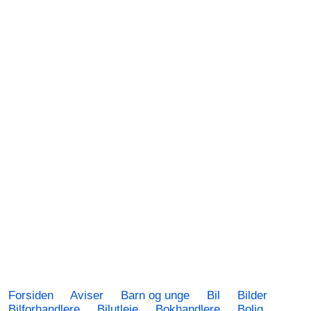
Forsiden
Aviser
Barn og unge
Bil
Bilder
Bilforhandlere
Bilutleie
Bokhandlere
Bolig